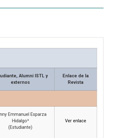
udiante, Alumni ISTL y
Enlace de la
externos
Revista
nny Emmanuel Esparza
Hidalgo³
Ver enlace
(Estudiante)